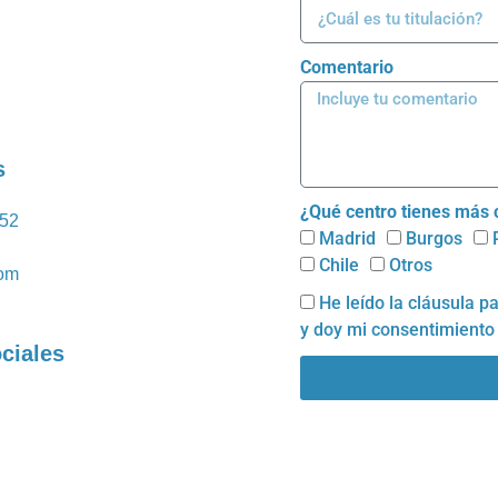
Comentario
s
¿Qué centro tienes más
752
Madrid
Burgos
Chile
Otros
com
He leído la cláusula p
y doy mi consentimiento
ciales