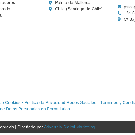
radores
Palma de Mallorca
psico
orado
Chile (Santiago de Chile)
+34 6
a
C/ Ba
 de Cookies
·
Política de Privacidad Redes Sociales
·
Términos y Condic
de Datos Personales en Formularios
·
opraxis | Diseñado por
Adverthia Digital Marketing