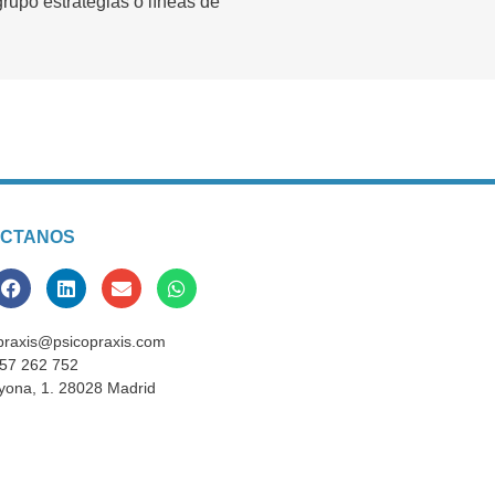
grupo estrategias o líneas de
CTANOS
praxis@psicopraxis.com
57 262 752
yona, 1. 28028 Madrid