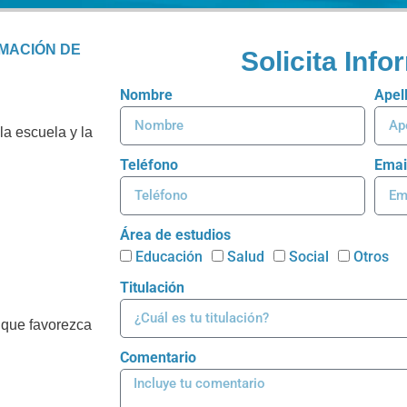
RMACIÓN DE
Solicita Inf
Nombre
Apel
la escuela y la
Teléfono
Emai
Área de estudios
Educación
Salud
Social
Otros
Titulación
 que favorezca
Comentario