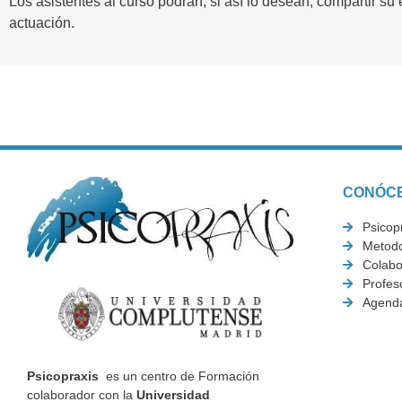
Los asistentes al curso podrán, si así lo desean, compartir su 
actuación.
CONÓC
Psicop
Metodo
Colabo
Profes
Agend
Psicopraxis
es un centro de Formación
colaborador con la
Universidad