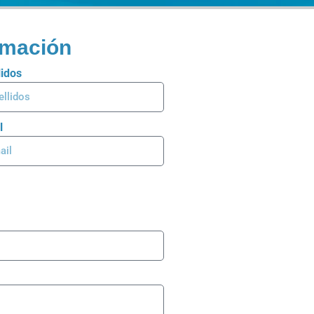
ormación
lidos
l