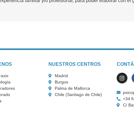
experiencia familiar y/o profesional, para poder elaborar con el 
ENOS
NUESTROS CENTROS
CONTÁ
raxis
Madrid
logía
Burgos
radores
Palma de Mallorca
psico
orado
Chile (Santiago de Chile)
+34 6
a
C/ Ba