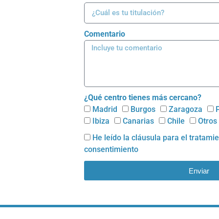
Comentario
¿Qué centro tienes más cercano?
Madrid
Burgos
Zaragoza
Ibiza
Canarias
Chile
Otros
He leído la cláusula para el
tratami
consentimiento
Enviar