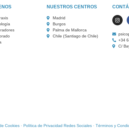
ENOS
NUESTROS CENTROS
CONTÁ
raxis
Madrid
logía
Burgos
radores
Palma de Mallorca
psico
orado
Chile (Santiago de Chile)
+34 6
a
C/ Ba
 de Cookies
·
Política de Privacidad Redes Sociales
·
Términos y Condic