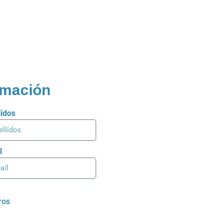
ormación
lidos
l
ros