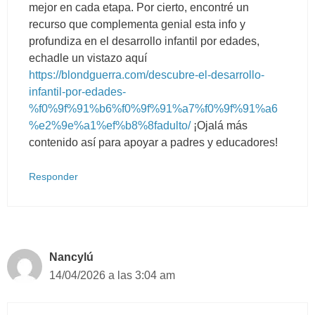
mejor en cada etapa. Por cierto, encontré un
recurso que complementa genial esta info y
profundiza en el desarrollo infantil por edades,
echadle un vistazo aquí
https://blondguerra.com/descubre-el-desarrollo-
infantil-por-edades-
%f0%9f%91%b6%f0%9f%91%a7%f0%9f%91%a6
%e2%9e%a1%ef%b8%8fadulto/
¡Ojalá más
contenido así para apoyar a padres y educadores!
Responder
Nancylú
14/04/2026 a las 3:04 am