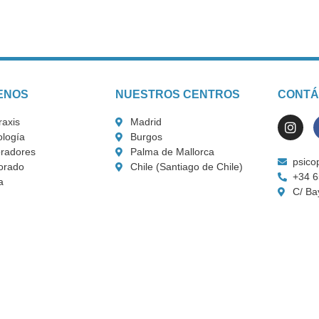
ENOS
NUESTROS CENTROS
CONTÁ
raxis
Madrid
logía
Burgos
radores
Palma de Mallorca
psico
orado
Chile (Santiago de Chile)
+34 6
a
C/ Ba